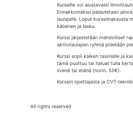
Kurssille voi alustavasti ilmoitt
Ennakkomaksu palautetaan ainoasta
laulajalle. Loput kurssimaksusta 
käteinen ja lasku.
Kurssi järjestetään mahdolliset ra
aktiivilaulajien ryhmä pidetään pi
Kurssi sopii kaiken tasoisille ja k
tämä puuttuu tai haluat tulla kert
livenä tai etänä (norm. 50€).
Kurssin opettajasta ja CVT-tekniik
All rights reserved