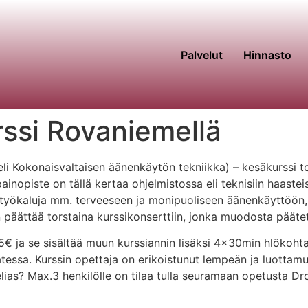
Palvelut
Hinnasto
ssi Rovaniemellä
 Kokonaisvaltaisen äänenkäytön tekniikka) – kesäkurssi to
ainopiste on tällä kertaa ohjelmistossa eli teknisiin haastei
a työkaluja mm. terveeseen ja monipuoliseen äänenkäyttöön, 
 päättää torstaina kurssikonserttiin, jonka muodosta pääte
 135€ ja se sisältää muun kurssiannin lisäksi 4x30min hlökoht
tessa. Kurssin opettaja on erikoistunut lempeän ja luottamuk
ias? Max.3 henkilölle on tilaa tulla seuramaan opetusta Dro