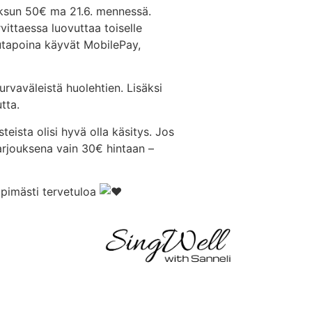
maksun 50€ ma 21.6. mennessä.
ittaessa luovuttaa toiselle
sutapoina käyvät MobilePay,
urvaväleistä huolehtien. Lisäksi
tta.
steista olisi hyvä olla käsitys. Jos
tarjouksena vain 30€ hintaan –
pimästi tervetuloa