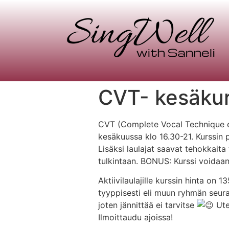
CVT- kesäkur
CVT (Complete Vocal Technique eli
kesäkuussa klo 16.30-21. Kurssin p
Lisäksi laulajat saavat tehokkait
tulkintaan. BONUS: Kurssi voidaan
Aktiivilaulajille kurssin hinta on
tyyppisesti eli muun ryhmän seura
joten jännittää ei tarvitse
Utel
Ilmoittaudu ajoissa!