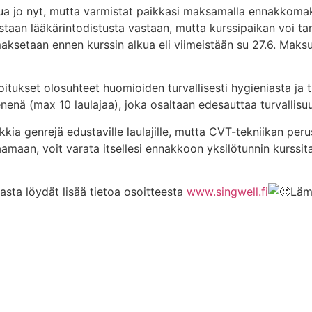
autua jo nyt, mutta varmistat paikkasi maksamalla ennakko
an lääkärintodistusta vastaan, mutta kurssipaikan voi tarv
maksetaan ennen kurssin alkua eli viimeistään su 27.6. Mak
joitukset olosuhteet huomioiden turvallisesti hygieniasta ja t
enenä (max 10 laulajaa), joka osaltaan edesauttaa turvallisuu
aikkia genrejä edustaville laulajille, mutta CVT-tekniikan peru
aamaan, voit varata itsellesi ennakkoon yksilötunnin kurssi
asta löydät lisää tietoa osoitteesta
www.singwell.fi
Läm