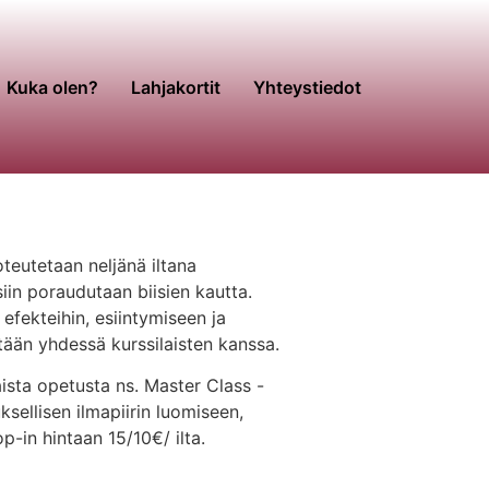
Kuka olen?
Lahjakortit
Yhteystiedot
teutetaan neljänä iltana
siin poraudutaan biisien kautta.
efekteihin, esiintymiseen ja
tään yhdessä kurssilaisten kanssa.
aista opetusta ns. Master Class -
sellisen ilmapiirin luomiseen,
p-in hintaan 15/10€/ ilta.